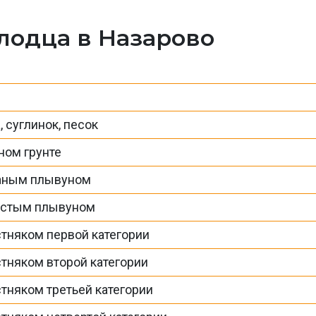
лодца в Назарово
 суглинок, песок
ном грунте
чаным плывуном
нистым плывуном
стняком первой категории
стняком второй категории
стняком третьей категории