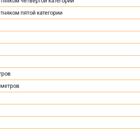
стняком четвертой категории
стняком пятой категории
тров
5 метров