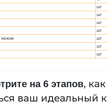
шт
шт
шт
шт
м люком
шт
шт
шт
, ка
трите на 6 этапов
ься ваш идеальный 