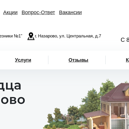
Акции
Вопрос-Ответ
Вакансии
езники №1"
г. Назарово, ул. Центральная, д.7
С 
Услуги
Отзывы
К
дца
рово