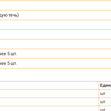
дую течь)
ее 5 шт.
ее 5 шт.
Един
шт
шт
шт